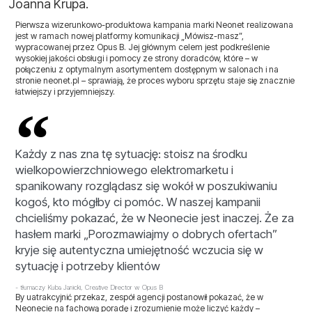
Joanna Krupa.
Pierwsza wizerunkowo-produktowa kampania marki Neonet realizowana
jest w ramach nowej platformy komunikacji „Mówisz-masz”,
wypracowanej przez Opus B. Jej głównym celem jest podkreślenie
wysokiej jakości obsługi i pomocy ze strony doradców, które – w
połączeniu z optymalnym asortymentem dostępnym w salonach i na
stronie neonet.pl – sprawiają, że proces wyboru sprzętu staje się znacznie
łatwiejszy i przyjemniejszy.
Każdy z nas zna tę sytuację: stoisz na środku
wielkopowierzchniowego elektromarketu i
spanikowany rozglądasz się wokół w poszukiwaniu
kogoś, kto mógłby ci pomóc. W naszej kampanii
chcieliśmy pokazać, że w Neonecie jest inaczej. Że za
hasłem marki „Porozmawiajmy o dobrych ofertach”
kryje się autentyczna umiejętność wczucia się w
sytuację i potrzeby klientów
- tłumaczy Kuba Janicki, Creative Director w Opus B
By uatrakcyjnić przekaz, zespół agencji postanowił pokazać, że w
Neonecie na fachową poradę i zrozumienie może liczyć każdy –