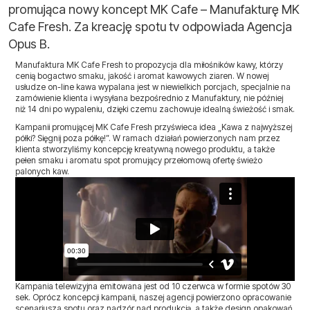
promująca nowy koncept MK Cafe – Manufakturę MK
Cafe Fresh. Za kreację spotu tv odpowiada Agencja
Opus B.
Manufaktura MK Cafe Fresh to propozycja dla miłośników kawy, którzy
cenią bogactwo smaku, jakość i aromat kawowych ziaren. W nowej
usłudze on-line kawa wypalana jest w niewielkich porcjach, specjalnie na
zamówienie klienta i wysyłana bezpośrednio z Manufaktury, nie później
niż 14 dni po wypaleniu, dzięki czemu zachowuje idealną świeżość i smak.
Kampanii promującej MK Cafe Fresh przyświeca idea „Kawa z najwyższej
półki? Sięgnij poza półkę!”. W ramach działań powierzonych nam przez
klienta stworzyliśmy koncepcję kreatywną nowego produktu, a także
pełen smaku i aromatu spot promujący przełomową ofertę świeżo
palonych kaw.
Kampania telewizyjna emitowana jest od 10 czerwca w formie spotów 30
sek. Oprócz koncepcji kampanii, naszej agencji powierzono opracowanie
scenariusza spotu oraz nadzór nad produkcją, a także design opakowań