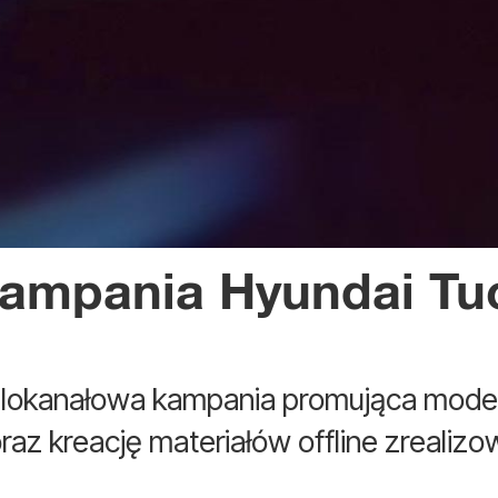
kampania Hyundai Tu
lokanałowa kampania promująca model
raz kreację materiałów offline zrealiz