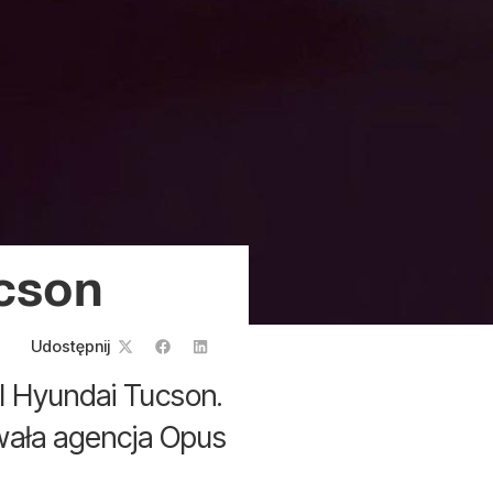
cson
Udostępnij
 Hyundai Tucson.
owała agencja Opus