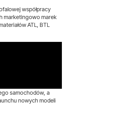
gofalowej współpracy
zych marketingowo marek
 materiałów ATL, BTL
 jego samochodów, a
launchu nowych modeli