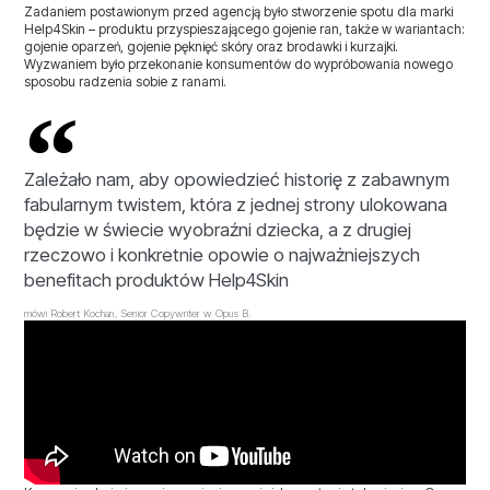
Zadaniem postawionym przed agencją było stworzenie spotu dla marki
Help4Skin – produktu przyspieszającego gojenie ran, także w wariantach:
gojenie oparzeń, gojenie pęknięć skóry oraz brodawki i kurzajki.
Wyzwaniem było przekonanie konsumentów do wypróbowania nowego
sposobu radzenia sobie z ranami.
Zależało nam, aby opowiedzieć historię z zabawnym
fabularnym twistem, która z jednej strony ulokowana
będzie w świecie wyobraźni dziecka, a z drugiej
rzeczowo i konkretnie opowie o najważniejszych
benefitach produktów Help4Skin
mówi Robert Kochan, Senior Copywriter w Opus B.