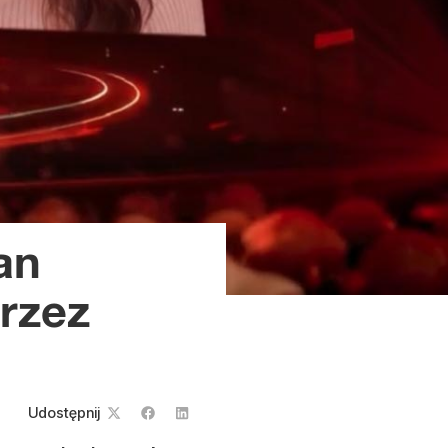
an
rzez
Udostępnij