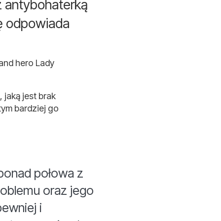
z antybohaterką
cję odpowiada
rand hero Lady
jaką jest brak
tym bardziej go
 ponad połowa z
roblemu oraz jego
ewniej i