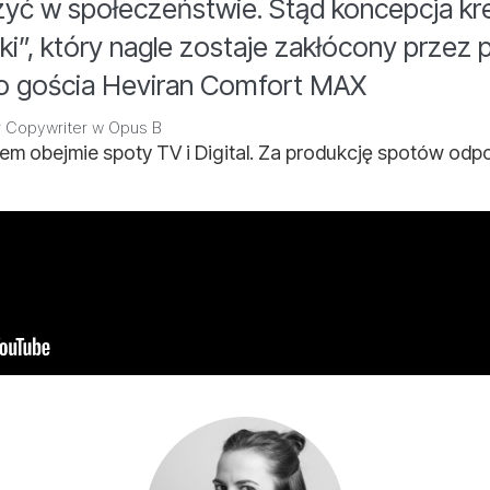
zyć w społeczeństwie. Stąd koncepcja kr
i”, który nagle zostaje zakłócony przez p
o gościa Heviran Comfort MAX
r Copywriter w Opus B
m obejmie spoty TV i Digital. Za produkcję spotów odp