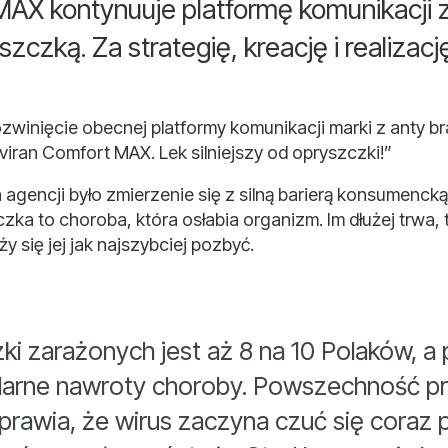
MAX kontynuuje platformę komunikacji 
szczką. Za strategię, kreację i realiza
zwinięcie obecnej platformy komunikacji marki z anty b
iran Comfort MAX. Lek silniejszy od opryszczki!”
encji było zmierzenie się z silną barierą konsumencką, 
ka to choroba, która osłabia organizm. Im dłużej trwa, 
y się jej jak najszybciej pozbyć.
i zarażonych jest aż 8 na 10 Polaków, a
gularne nawroty choroby. Powszechność p
prawia, że wirus zaczyna czuć się coraz p