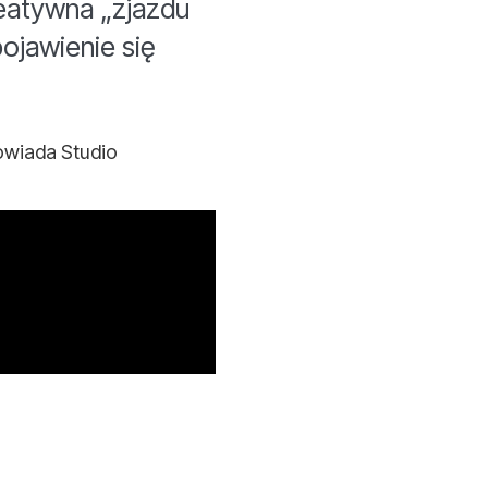
eatywna „zjazdu
ojawienie się
owiada Studio