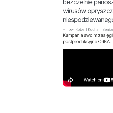
bezczelnie panos
wirusów opryszczk
niespodziewaneg
– mówi Robert Kochan, Senio
Kampania swoim zasięgie
postprodukcyjne ORKA.