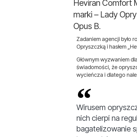
Heviran Comfort 
marki – Lady Opry
Opus B.
Zadaniem agencji było ro
Opryszczką i hasłem „Hev
Głównym wyzwaniem dla ag
świadomości, że opryszcz
wycieńcza i dlatego należ
Wirusem opryszczk
nich cierpi na re
bagatelizowanie s