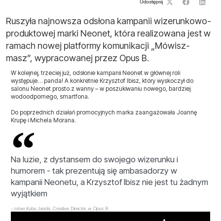
Udostępnij
Ruszyła najnowsza odsłona kampanii wizerunkowo-
produktowej marki Neonet, która realizowana jest w
ramach nowej platformy komunikacji „Mówisz-
masz”, wypracowanej przez Opus B.
W kolejnej, trzeciej już, odsłonie kampanii Neonet w głównej roli
występuje… panda! A konkretnie Krzysztof Ibisz, który wyskoczył do
salonu Neonet prosto z wanny – w poszukiwaniu nowego, bardziej
wodoodpornego, smartfona.
Do poprzednich działań promocyjnych marka zaangażowała Joannę
Krupę i Michela Morana.
Na luzie, z dystansem do swojego wizerunku i
humorem - tak prezentują się ambasadorzy w
kampanii Neonetu, a Krzysztof Ibisz nie jest tu żadnym
wyjątkiem
- mówi Kuba Janicki, Creative Director w Opus B