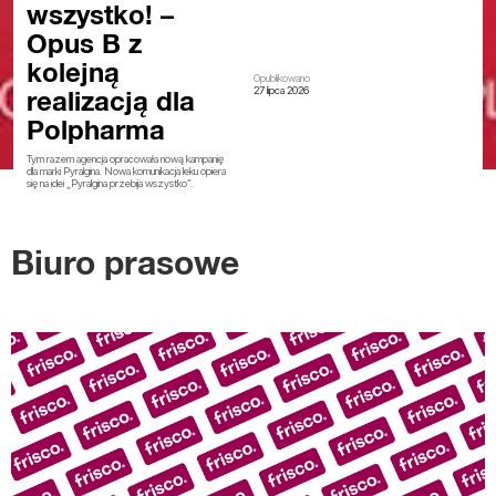
wszystko! –
Opus B z
kolejną
Opublikowano
27 lipca 2026
realizacją dla
Polpharma
Tym razem agencja opracowała nową kampanię
dla marki Pyralgina. Nowa komunikacja leku opiera
się na idei „Pyralgina przebija wszystko”.
Biuro prasowe