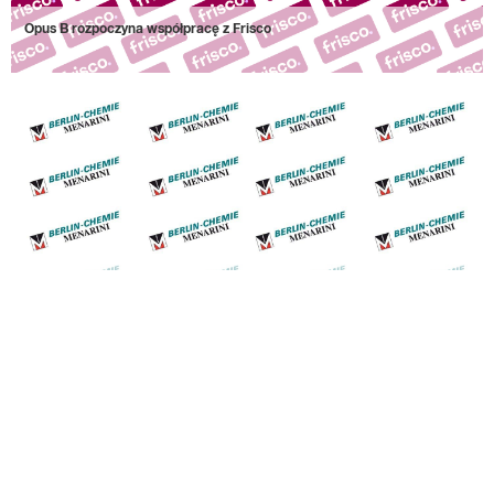
Opus B rozpoczyna współpracę z Frisco
Opus B został nową agencją strategiczno-kreatywną Frisco – krajowego lidera w zakupach
spożywczych online. Agencja wygrała przetarg na kompleksową obsługę marki oraz
opracowanie platformy komunikacji na lata 2025-2027.
15 maja 2025
Opus B wygrał kolejny przetarg Berlin-Chemie Menarini
Agencja wygrała przetarg na kampanię marki Prostamol.
7 listopada 2023