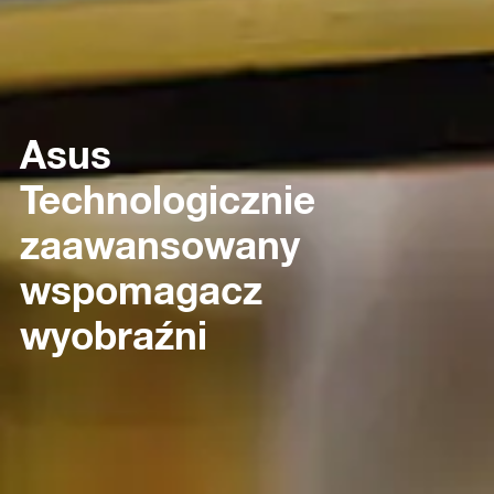
Asus
Technologicznie
zaawansowany
wspomagacz
wyobraźni