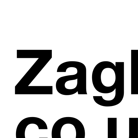
Zagl
co u