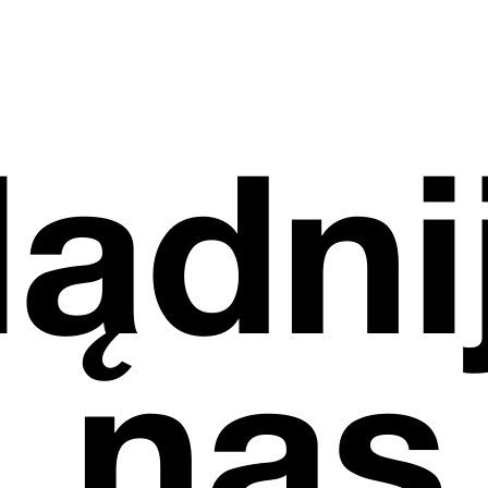
ądnij
 nas