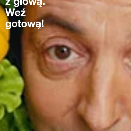
z głową.
Weź
gotową!