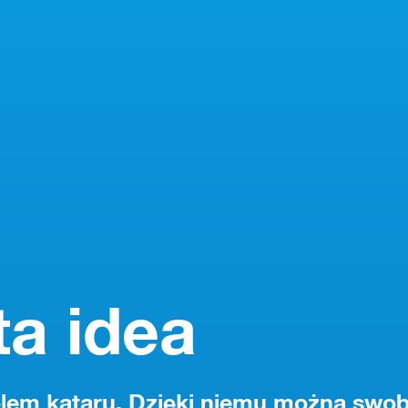
ta idea
blem kataru. Dzięki niemu można swo