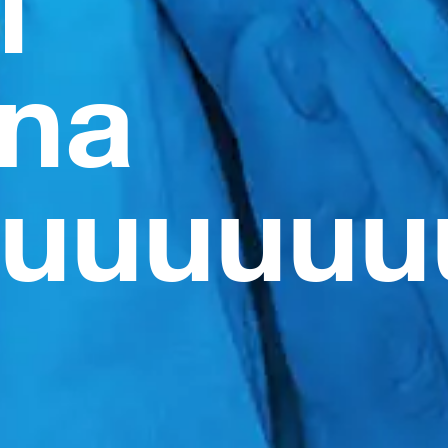
l
 na
uuuuuuu