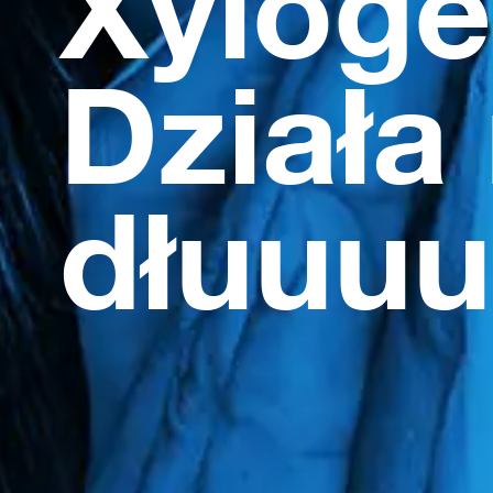
Xyloge
Działa
dłuuu